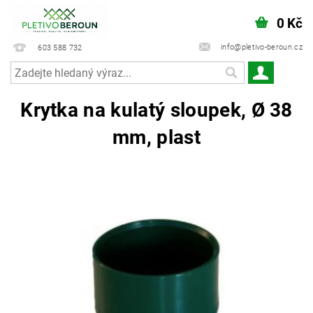
0 Kč
info@pletivo-beroun.cz
603 588 732
Krytka na kulatý sloupek, Ø 38
mm, plast