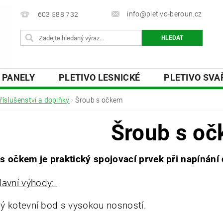
info@pletivo-beroun.cz
603 588 732
 PANELY
PLETIVO LESNICKÉ
PLETIVO SV
 DESKY
OSTNATÉ A ŽILETKOVÉ DRÁTY
PŘ
říslušenství a doplňky
Šroub s očkem
Y
O NÁS
KONTAKTY
Šroub s o
s očkem je praktický spojovací prvek při napínání 
lavní výhody:
ý kotevní bod s vysokou nosností.