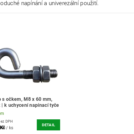
oduché napínání a univerezální použití.
b s očkem, M8 x 60 mm,
 | k uchycení napínací tyče
em
0 Kč bez DPH
DETAIL
 Kč
/ ks