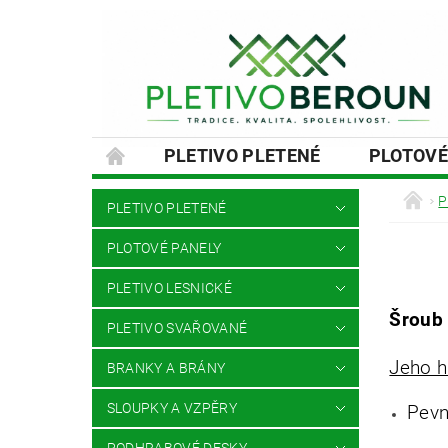
PLETIVO PLETENÉ
PLOTOVÉ
SLOUPKY A VZPĚRY
PODHRABOVÉ
P
PLETIVO PLETENÉ
MONTÁŽE PLOTŮ A BRAN
NÁVOD
PLOTOVÉ PANELY
PLETIVO LESNICKÉ
Šroub 
PLETIVO SVAŘOVANÉ
Jeho h
BRANKY A BRÁNY
SLOUPKY A VZPĚRY
Pevn