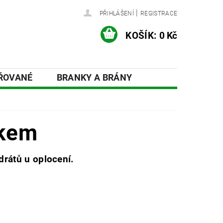
|
PŘIHLÁŠENÍ
REGISTRACE
KOŠÍK:
0 Kč
AŘOVANÉ
BRANKY A BRÁNY
ÍSLUŠENSTVÍ A DOPLŇKY
čkem
drátů u oplocení.