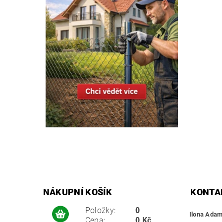
NÁKUPNÍ KOŠÍK
KONTA
Položky:
0
Ilona Ada
Cena:
0 Kč