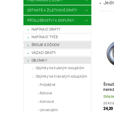
PODHRABOVÉ DESKY
Jedn
OSTNATÉ A ŽILETKOVÉ DRÁTY
PŘÍSLUŠENSTVÍ A DOPLŇKY
NAPÍNACÍ DRÁTY
NAPÍNACÍ TYČE
ŠROUB S OČKEM
VÁZACÍ DRÁTY
OBJÍMKY
Objímky ke kulatým sloupkům
Objímky ke hranatým sloupkům
Šrou
Průběžné
nerez
Rohové
Sklad
Koncové
2
24,20
Univerzální