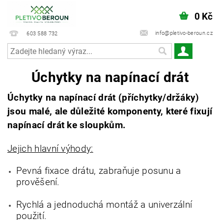
0 Kč
info@pletivo-beroun.cz
603 588 732
Úchytky na napínací drát
Úchytky na napínací drát (příchytky/držáky)
jsou malé, ale důležité komponenty, které fixují
napínací drát ke sloupkům.
Jejich hlavní výhody:
Pevná fixace drátu, zabraňuje posunu a
prověšení.
Rychlá a jednoduchá montáž a univerzální
použití.