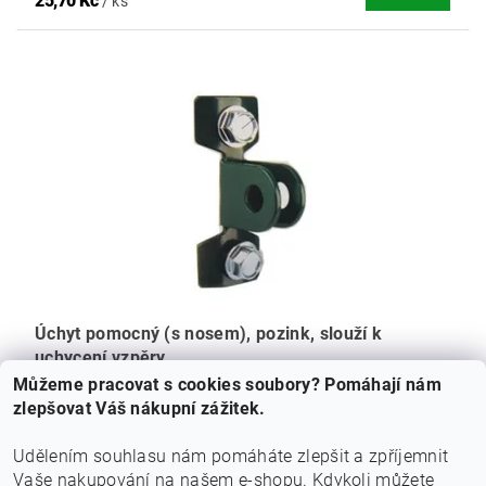
25,70 Kč
/ ks
Úchyt pomocný (s nosem), pozink, slouží k
uchycení vzpěry
Můžeme pracovat s cookies soubory? Pomáhají nám
17,93 Kč bez DPH
DETAIL
zlepšovat Váš nákupní zážitek.
21,70 Kč
/ ks
Udělením souhlasu nám pomáháte zlepšit a zpříjemnit
Vaše nakupování na našem e-shopu.
Kdykoli můžete