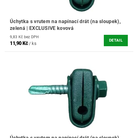
Úchytka s vrutem na napínací drát (na sloupek),
zelená | EXCLUSIVE kovová
9,83 Kč bez DPH
DETAIL
11,90 Kč
/ ks
Úchytka s vrutem na napínací drát (na sloupek),