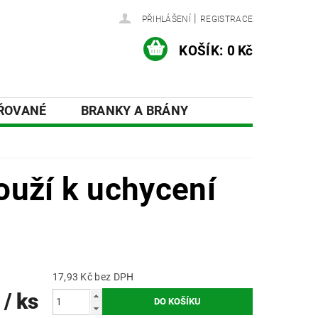
|
PŘIHLÁŠENÍ
REGISTRACE
KOŠÍK:
0 Kč
AŘOVANÉ
BRANKY A BRÁNY
ÍSLUŠENSTVÍ A DOPLŇKY
ouží k uchycení
17,93 Kč bez DPH
č
/ ks