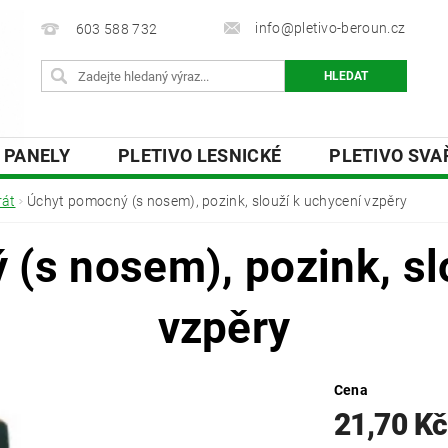
info@pletivo-beroun.cz
603 588 732
 PANELY
PLETIVO LESNICKÉ
PLETIVO SV
 DESKY
OSTNATÉ A ŽILETKOVÉ DRÁTY
PŘ
rát
Úchyt pomocný (s nosem), pozink, slouží k uchycení vzpěry
Y
O NÁS
KONTAKTY
(s nosem), pozink, sl
vzpěry
Cena
21,70 K