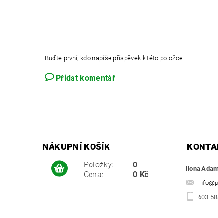
Buďte první, kdo napíše příspěvek k této položce.
Přidat komentář
NÁKUPNÍ KOŠÍK
KONTA
Položky:
0
Ilona Ada
Cena:
0 Kč
info
@
p
603 58