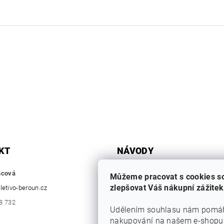
KT
NÁVODY
ZÁKLADNÍ PRVKY
mcová
Můžeme pracovat s cookies s
SLOUPKY A VZPĚRY
zlepšovat Váš nákupní zážitek
letivo-beroun.cz
BRANKY
8 732
Udělením souhlasu nám pomáhá
EURO PANEL
nakupování na našem e-shopu
PODHRABOVÉ DESKY