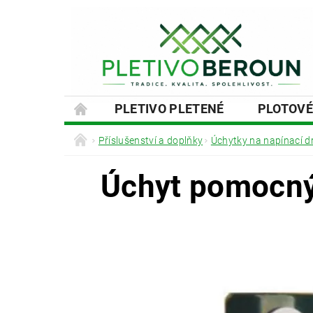
PLETIVO PLETENÉ
PLOTOVÉ
SLOUPKY A VZPĚRY
PODHRABOVÉ
Příslušenství a doplňky
Úchytky na napínací d
MONTÁŽE PLOTŮ A BRAN
NÁVOD
Úchyt pomocný 