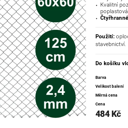
Kvalitní p
poplastová
Čtyřhranné
Použití:
oploc
stavebnictví.
Do košíku vl
Barva
Velikost balení
Měrná cena
Cena
484 Kč