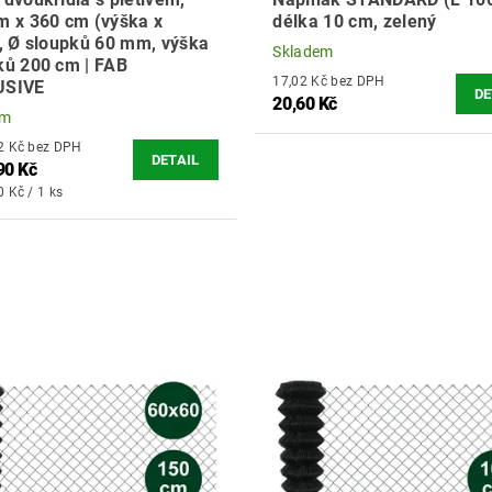
m x 360 cm (výška x
délka 10 cm, zelený
), Ø sloupků 60 mm, výška
Skladem
ků 200 cm | FAB
17,02 Kč bez DPH
USIVE
DE
20,60 Kč
em
5 987,52 Kč bez DPH
DETAIL
90 Kč
0 Kč / 1 ks