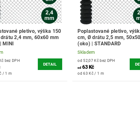
stované pletivo, výška 150
Poplastované pletivo, výš
 drátu 2,4 mm, 60x60 mm
cm, Ø drátu 2,5 mm, 50x
| MINI
(oko) | STANDARD
em
Skladem
468,60 Kč bez DPH
od 52,07 Kč bez DPH
DETAIL
DE
č
63 Kč
od
č / 1 m
od 63 Kč / 1 m