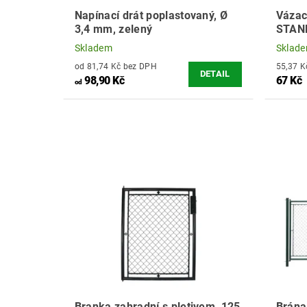
Napínací drát poplastovaný, Ø
Vázac
3,4 mm, zelený
STAND
Skladem
Sklad
od 81,74 Kč bez DPH
DETAIL
98,90 Kč
67 Kč
od
Branka zahradní s pletivem, 125
Brána