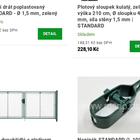
í drát poplastovaný
Plotový sloupek kulatý, zel
ARD - Ø 1,5 mm, zelený
výška 210 cm, Ø sloupku 
mm, síla stěny 1,5 mm |
em
STANDARD
55,37 Kč bez DPH
DETAIL
Skladem
188,51 Kč bez DPH
DE
228,10 Kč
 dvoukřídlá s pletivem,
Napínák STANDARD (L 100