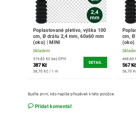
Poplastované pletivo, výška 100
Popla
cm, Ø drátu 2,4 mm, 60x60 mm
cm, Ø
(oko) | MINI
(oko) 
Skladem
Sklad
319,83 Kč bez DPH
DETAIL
387 Kč
567 K
38,70 Kč / 1 m
56,70 K
Buďte první, kdo napíše příspěvek k této položce.
Přidat komentář