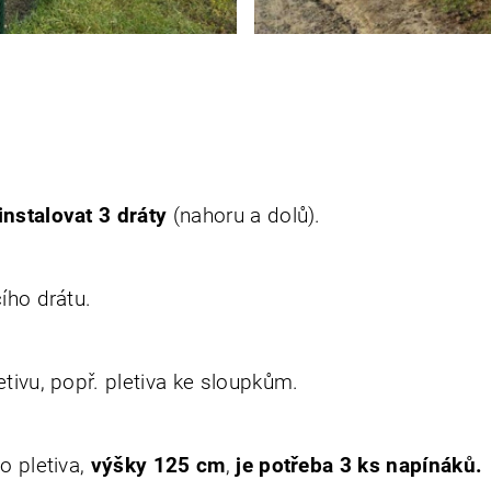
nstalovat 3 dráty
(nahoru a dolů).
ího drátu.
etivu, popř. pletiva ke sloupkům.
o pletiva,
výšky 125 cm
,
je potřeba 3 ks napínáků.