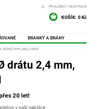
|
PŘIHLÁŠENÍ
REGISTRACE
KOŠÍK:
0 Kč
AŘOVANÉ
BRANKY A BRÁNY
ÍSLUŠENSTVÍ A DOPLŇKY
m, 60x60 mm (oko) | MINI
Ø drátu 2,4 mm,
I
přes 20 let!
 pletivo v naší nabídce.