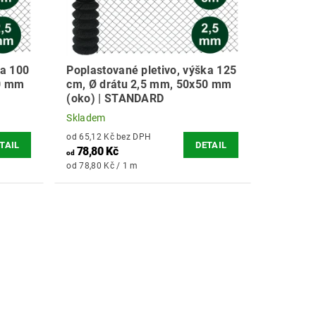
ka 100
Poplastované pletivo, výška 125
50 mm
cm, Ø drátu 2,5 mm, 50x50 mm
(oko) | STANDARD
Skladem
od 65,12 Kč bez DPH
TAIL
DETAIL
78,80 Kč
od
od 78,80 Kč / 1 m