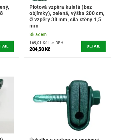
ený,
Plotová vzpěra kulatá (bez
48
objímky), zelená, výška 200 cm,
Ø vzpěry 38 mm, síla stěny 1,5
mm
Skladem
169,01 Kč bez DPH
TAIL
DETAIL
204,50 Kč
),
Úchytka s vrutem na napínací