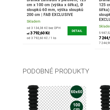
cm x 100 cm (výška x šířka), Ø
125 c
sloupků 60 mm, výška sloupků
šířka
200 cm | FAB EXCLUSIVE
sloup
EXCL
Skladem
Sklad
od 3 134,38 Kč bez DPH
DETAIL
3 792,60 Kč
od
7 244,
od 3 792,60 Kč / 1 ks
7 244,9
PODOBNÉ PRODUKTY