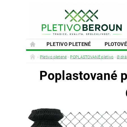
PLETIVO PLETENÉ
PLOTOVÉ
SLOUPKY A VZPĚRY
PODHRABOVÉ
Pletivo pletené
POPLASTOVANÉ pletivo
Ø drá
MONTÁŽE PLOTŮ A BRAN
NÁVOD
Poplastované p