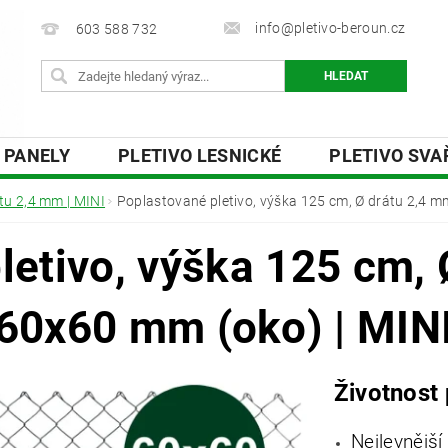
info@pletivo-beroun.cz
603 588 732
 PANELY
PLETIVO LESNICKÉ
PLETIVO SV
 DESKY
OSTNATÉ A ŽILETKOVÉ DRÁTY
PŘ
tu 2,4 mm | MINI
Poplastované pletivo, výška 125 cm, Ø drátu 2,4 m
Y
O NÁS
KONTAKTY
letivo, výška 125 cm, 
60x60 mm (oko) | MIN
Životnost 
Nejlevnější