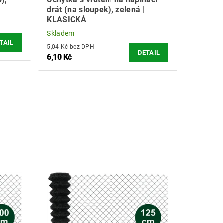
drát (na sloupek), zelená |
KLASICKÁ
Skladem
TAIL
5,04 Kč bez DPH
DETAIL
6,10 Kč