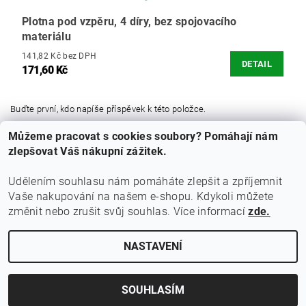
Plotna pod vzpěru, 4 díry, bez spojovacího
materiálu
141,82 Kč bez DPH
DETAIL
171,60 Kč
Buďte první, kdo napíše příspěvek k této položce.
Můžeme pracovat s cookies soubory? Pomáhají nám
Přidat komentář
zlepšovat Váš nákupní zážitek.
Udělením souhlasu nám pomáháte zlepšit a zpříjemnit
Vaše nakupování na našem e-shopu.
Kdykoli můžete
|
Podmínky ochrany osobních údajů
Doprava a obchodní podmínky
změnit nebo zrušit svůj souhlas. Více informací
zde.
|
Formulář odstoupení od smlouvy
NASTAVENÍ
Upravit nastavení cookies
2026 ©
Pletivo-Beroun.cz
, všechna práva vyhrazena
Vytvořil Shoptet
SOUHLASÍM