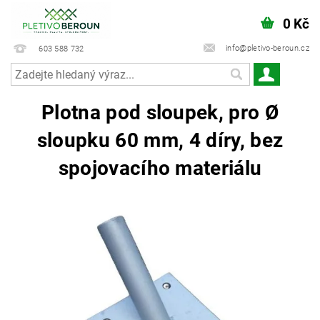
0 Kč
info@pletivo-beroun.cz
603 588 732
Plotna pod sloupek, pro Ø
sloupku 60 mm, 4 díry, bez
spojovacího materiálu