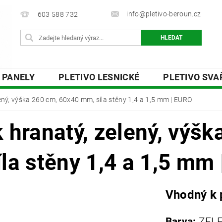
info@pletivo-beroun.cz
603 588 732
 PANELY
PLETIVO LESNICKÉ
PLETIVO SV
 DESKY
OSTNATÉ A ŽILETKOVÉ DRÁTY
PŘ
ený, výška 260 cm, 60x40 mm, síla stěny 1,4 a 1,5 mm | EURO
Y
O NÁS
KONTAKTY
 hranatý, zelený, výš
la stěny 1,4 a 1,5 mm
Vhodný k 
Barva:
ZEL