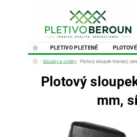
PLETIVO PLETENÉ
PLOTOVÉ
SLOUPKY A VZPĚRY
PODHRABOVÉ
Sloupky a vzpěry
Plotový sloupek hranatý, zel
MONTÁŽE PLOTŮ A BRAN
NÁVOD
Plotový sloupek
mm, sí