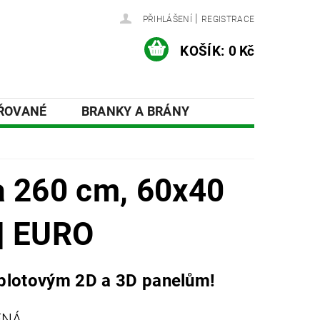
|
PŘIHLÁŠENÍ
REGISTRACE
KOŠÍK:
0 Kč
AŘOVANÉ
BRANKY A BRÁNY
ÍSLUŠENSTVÍ A DOPLŇKY
ka 260 cm, 60x40
 | EURO
plotovým 2D a 3D panelům!
ENÁ