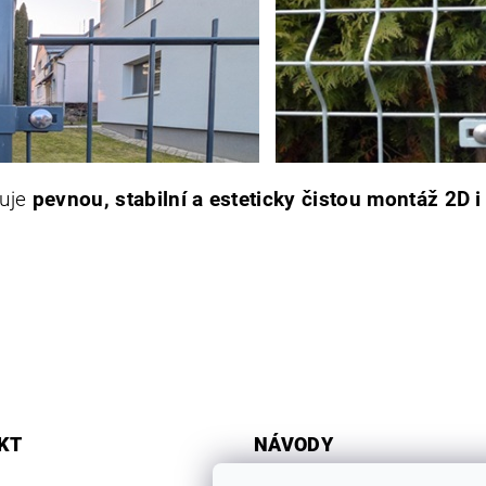
ťuje
pevnou, stabilní a esteticky čistou montáž 2D 
KT
NÁVODY
ZÁKLADNÍ PRVKY