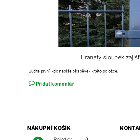
Hranatý sloupek zajiš
Buďte první, kdo napíše příspěvek k této položce.
Přidat komentář
NÁKUPNÍ KOŠÍK
KONTA
Položky:
0