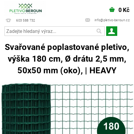
0 Kč
info@pletivo-beroun.cz
603 588 732
Svařované poplastované pletivo,
výška 180 cm, Ø drátu 2,5 mm,
50x50 mm (oko), | HEAVY