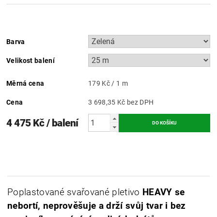
Barva
Velikost balení
Měrná cena
179 Kč / 1 m
Cena
3 698,35 Kč bez DPH
4 475 Kč
/ balení
Poplastované svařované pletivo
HEAVY se
nebortí, neprověšuje a drží svůj tvar i bez