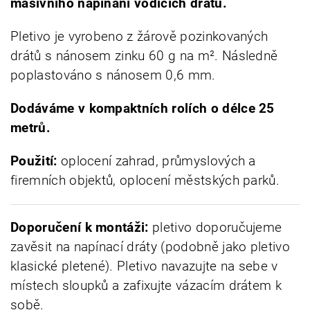
masivního napínání vodicích drátů.
Pletivo je vyrobeno z žárově pozinkovaných
drátů s nánosem zinku 60 g na m². Následně
poplastováno s nánosem 0,6 mm.
Dodáváme v
kompaktních rolích o délce 25
metrů.
Použití:
oplocení zahrad, průmyslových a
firemních objektů, oplocení městských parků.
Doporučení k montáži:
pletivo doporučujeme
zavěsit na napínací dráty (podobně jako pletivo
klasické pletené). Pletivo navazujte na sebe v
místech sloupků a zafixujte vázacím drátem k
sobě.