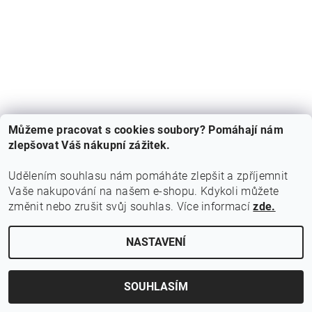
Můžeme pracovat s cookies soubory? Pomáhají nám
|
zlepšovat Váš nákupní zážitek.
Podmínky ochrany osobních údajů
Doprava a obchodní podmínky
|
Formulář odstoupení od smlouvy
Udělením souhlasu nám pomáháte zlepšit a zpříjemnit
Vaše nakupování na našem e-shopu.
Kdykoli můžete
Upravit nastavení cookies
změnit nebo zrušit svůj souhlas. Více informací
2026 ©
Pletivo-Beroun.cz
, všechna práva vyhrazena
zde.
Vytvořil Shoptet
NASTAVENÍ
SOUHLASÍM