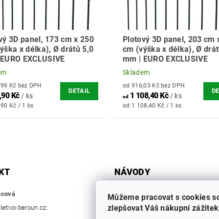
vý 3D panel, 173 cm x 250
Plotový 3D panel, 203 cm 
ýška x délka), Ø drátů 5,0
cm (výška x délka), Ø drát
 EURO EXCLUSIVE
mm | EURO EXCLUSIVE
em
Skladem
od 770,99 Kč bez DPH
od 916,03 Kč bez DPH
DETAIL
DE
,90 Kč
1 108,40 Kč
/ ks
/ ks
od
90 Kč / 1 ks
od 1 108,40 Kč / 1 ks
KT
NÁVODY
ZÁKLADNÍ PRVKY
mcová
Můžeme pracovat s cookies s
SLOUPKY A VZPĚRY
zlepšovat Váš nákupní zážitek
letivo-beroun.cz
BRANKY