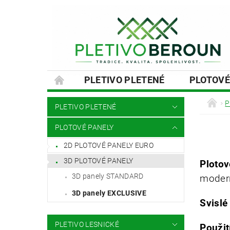
PLETIVO PLETENÉ
PLOTOVÉ
SLOUPKY A VZPĚRY
PODHRABOVÉ
P
PLETIVO PLETENÉ
MONTÁŽE PLOTŮ A BRAN
NÁVOD
PLOTOVÉ PANELY
2D PLOTOVÉ PANELY EURO
3D PLOTOVÉ PANELY
Plotov
3D panely STANDARD
moder
3D panely EXCLUSIVE
Svislé
PLETIVO LESNICKÉ
Použit