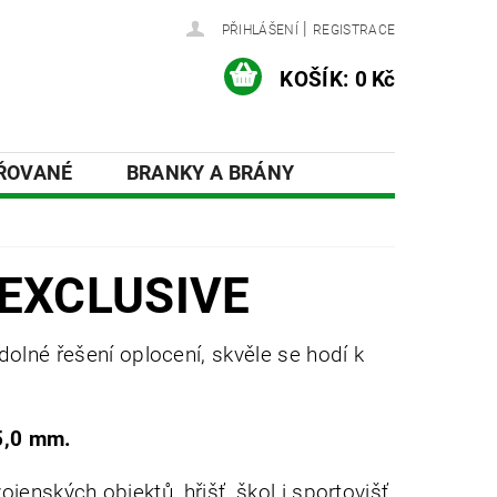
|
PŘIHLÁŠENÍ
REGISTRACE
KOŠÍK:
0 Kč
AŘOVANÉ
BRANKY A BRÁNY
ÍSLUŠENSTVÍ A DOPLŇKY
y EXCLUSIVE
dolné řešení oplocení, skvěle se hodí k
5,0 mm.
enských objektů, hřišť, škol i sportovišť.