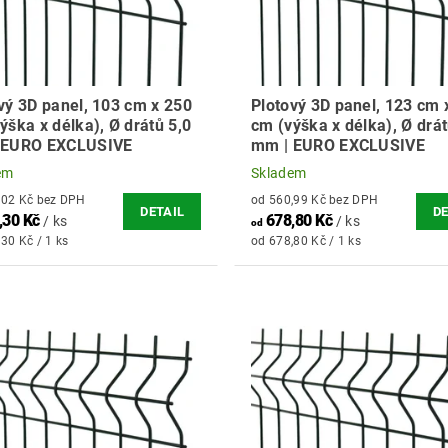
vý 3D panel, 103 cm x 250
Plotový 3D panel, 123 cm 
ýška x délka), Ø drátů 5,0
cm (výška x délka), Ø drát
 EURO EXCLUSIVE
mm | EURO EXCLUSIVE
em
Skladem
od 487,02 Kč bez DPH
od 560,99 Kč bez DPH
DETAIL
DE
,30 Kč
678,80 Kč
/ ks
/ ks
od
30 Kč / 1 ks
od 678,80 Kč / 1 ks