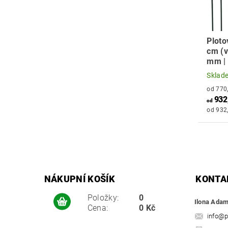
Ploto
cm (v
mm |
Sklad
932
od
od 932,
NÁKUPNÍ KOŠÍK
KONTA
Položky:
0
Ilona Ada
Cena:
0 Kč
info
@
p