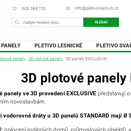
info@pletivo-beroun.cz
603 588 732
 PANELY
PLETIVO LESNICKÉ
PLETIVO SV
 DESKY
OSTNATÉ A ŽILETKOVÉ DRÁTY
PŘ
lotové panely
3D plotové panely
3D panely EXCLUSIVE
Y
O NÁS
KONTAKTY
3D plotové panel
é panely ve 3D
provedení EXCLUSIVE
představují o
ním novostavbám.
 i vodorovné dráty u 3D panelů STANDARD mají Ø 
í:
oplocení rodinných domů, průmyslových objektů, voj