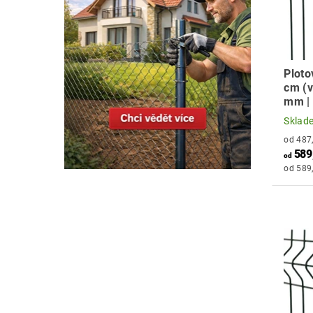
Ploto
cm (v
mm |
Sklad
589
od
od 589,