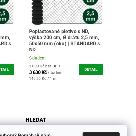
,
Poplastované pletivo s ND,
5 mm,
výška 200 cm, Ø drátu 2,5 mm,
ARD s
50x50 mm (oko) | STANDARD s
ND
Skladem
3 000 Kč bez DPH
TAIL
DETAIL
3 630 Kč
/ balení
145,20 Kč / 1 m
HLEDAT
oubory? Pomáhají nám