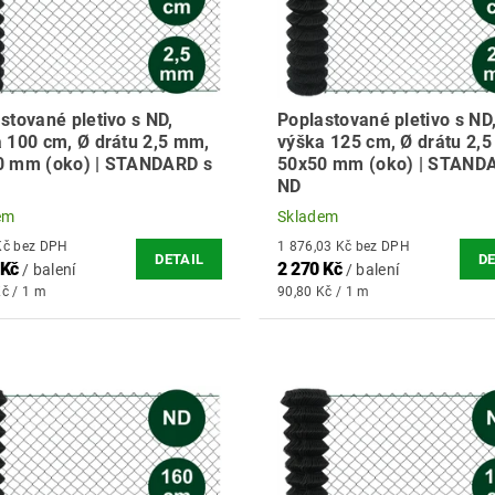
stované pletivo s ND,
Poplastované pletivo s ND
 100 cm, Ø drátu 2,5 mm,
výška 125 cm, Ø drátu 2,
0 mm (oko) | STANDARD s
50x50 mm (oko) | STAND
ND
em
Skladem
1 500 Kč bez DPH
1 876,03 Kč bez DPH
DETAIL
DE
 Kč
2 270 Kč
/ balení
/ balení
Kč / 1 m
90,80 Kč / 1 m