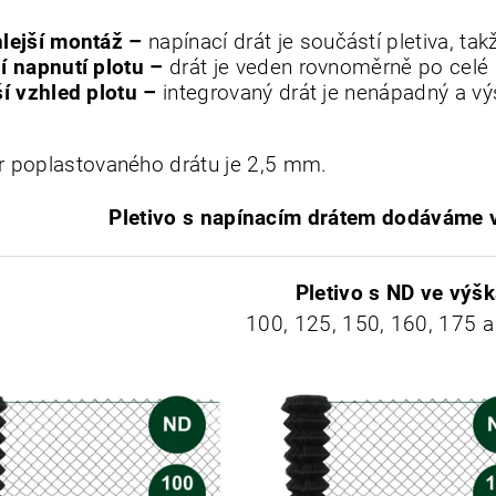
lejší montáž
–
napínací drát je součástí pletiva, t
í napnutí plotu
–
drát je veden rovnoměrně po celé dél
ší vzhled plotu
–
integrovaný drát je nenápadný a vý
 poplastovaného drátu je 2,5 mm.
Pletivo s napínacím drátem dodáváme v
Pletivo s ND
ve výš
100, 125, 150, 160, 175 