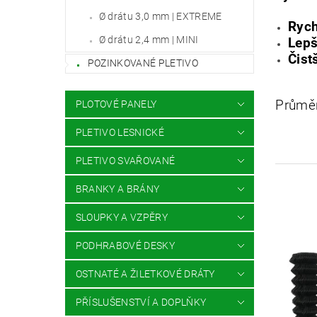
Ø drátu 3,0 mm | EXTREME
Rych
Ø drátu 2,4 mm | MINI
Lepš
Čist
POZINKOVANÉ PLETIVO
Průměr
PLOTOVÉ PANELY
PLETIVO LESNICKÉ
PLETIVO SVAŘOVANÉ
BRANKY A BRÁNY
SLOUPKY A VZPĚRY
PODHRABOVÉ DESKY
OSTNATÉ A ŽILETKOVÉ DRÁTY
PŘÍSLUŠENSTVÍ A DOPLŇKY