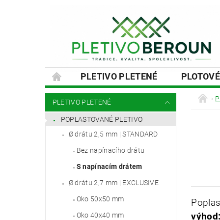
PLETIVO PLETENÉ
PLOTOVÉ
SLOUPKY A VZPĚRY
PODHRABOVÉ
P
PLETIVO PLETENÉ
MONTÁŽE PLOTŮ A BRAN
NÁVOD
POPLASTOVANÉ PLETIVO
Ø drátu 2,5 mm | STANDARD
Bez napínacího drátu
S napínacím drátem
Ø drátu 2,7 mm | EXCLUSIVE
Oko 50x50 mm
Poplas
Oko 40x40 mm
výhod