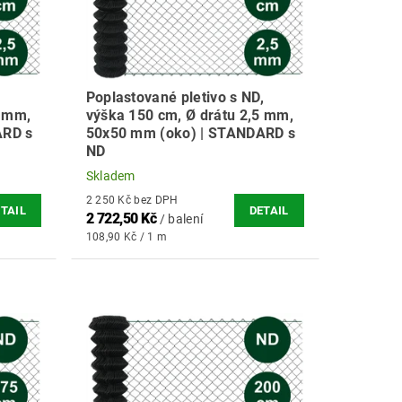
,
Poplastované pletivo s ND,
5 mm,
výška 150 cm, Ø drátu 2,5 mm,
ARD s
50x50 mm (oko) | STANDARD s
ND
Skladem
2 250 Kč bez DPH
TAIL
DETAIL
2 722,50 Kč
/ balení
108,90 Kč / 1 m