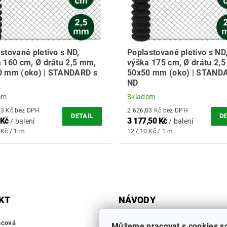
stované pletivo s ND,
Poplastované pletivo s ND
 160 cm, Ø drátu 2,5 mm,
výška 175 cm, Ø drátu 2,
0 mm (oko) | STANDARD s
50x50 mm (oko) | STAND
ND
em
Skladem
2 400,83 Kč bez DPH
2 626,03 Kč bez DPH
DETAIL
DE
 Kč
3 177,50 Kč
/ balení
/ balení
 Kč / 1 m
127,10 Kč / 1 m
KT
NÁVODY
ZÁKLADNÍ PRVKY
mcová
Můžeme pracovat s cookies s