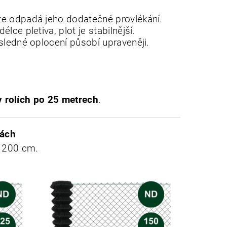
akže odpadá jeho dodatečné provlékání.
ce pletiva, plot je stabilnější.
sledné oplocení působí upraveněji.
 rolích po 25 metrech
.
kách
a 200 cm.