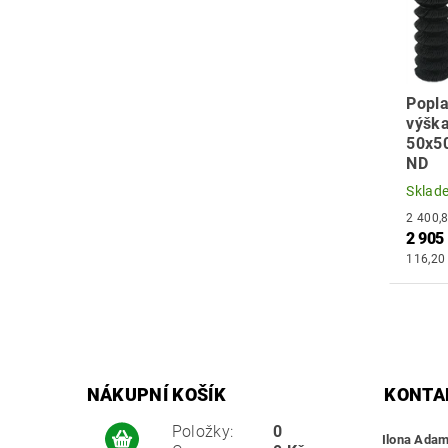
Popla
výška
50x5
ND
Sklad
2 905
116,20
NÁKUPNÍ KOŠÍK
KONTA
Položky:
0
Ilona Ada