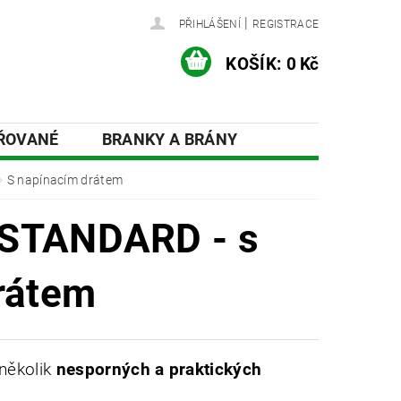
|
PŘIHLÁŠENÍ
REGISTRACE
KOŠÍK:
0 Kč
AŘOVANÉ
BRANKY A BRÁNY
ÍSLUŠENSTVÍ A DOPLŇKY
S napínacím drátem
o STANDARD - s
rátem
několik
nesporných
a
praktických