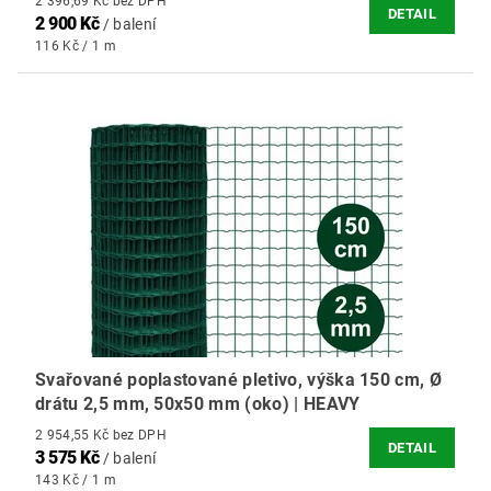
2 396,69 Kč bez DPH
DETAIL
2 900 Kč
/ balení
116 Kč / 1 m
Svařované poplastované pletivo, výška 150 cm, Ø
drátu 2,5 mm, 50x50 mm (oko) | HEAVY
2 954,55 Kč bez DPH
DETAIL
3 575 Kč
/ balení
143 Kč / 1 m