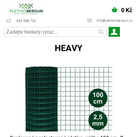
0 Kč
info@pletivo-beroun.cz
603 588 732
HEAVY