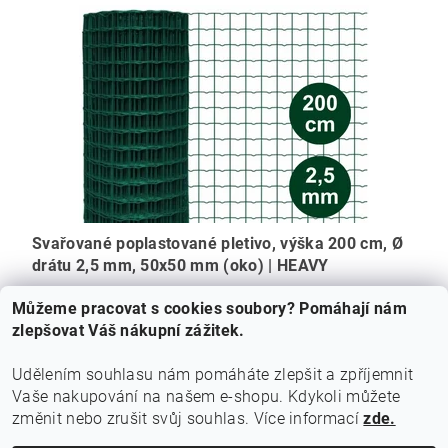
Svařované poplastované pletivo, výška 200 cm, Ø
drátu 2,5 mm, 50x50 mm (oko) | HEAVY
3 719,01 Kč bez DPH
DETAIL
Můžeme pracovat s cookies soubory? Pomáhají nám
4 500 Kč
/ balení
zlepšovat Váš nákupní zážitek.
180 Kč / 1 m
Udělením souhlasu nám pomáháte zlepšit a zpříjemnit
Vaše nakupování na našem e-shopu.
Kdykoli můžete
|
Podmínky ochrany osobních údajů
Doprava a obchodní podmínky
změnit nebo zrušit svůj souhlas. Více informací
zde.
|
Formulář odstoupení od smlouvy